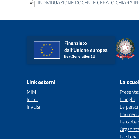
INDIVIDUAZIONE DOCENTE CERATO CHIARA ING
Link esterni
La scuo
MIM
Presenta
Indire
I luoghi
Invalsi
Le perso
I numeri 
Le carte 
Organizz
La storia