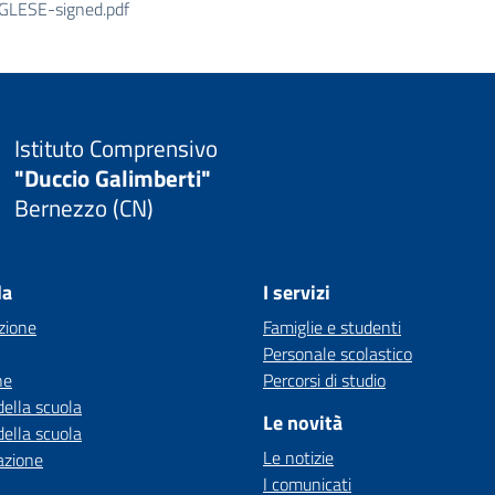
LESE-signed.pdf
Istituto Comprensivo
"Duccio Galimberti"
Bernezzo (CN)
la
I servizi
zione
Famiglie e studenti
Personale scolastico
ne
Percorsi di studio
della scuola
Le novità
della scuola
Le notizie
azione
I comunicati