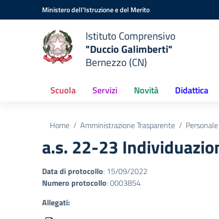
Vai ai contenuti
Vai al menu di navigazione
Vai al footer
Ministero dell'Istruzione e del Merito
Istituto Comprensivo
"Duccio Galimberti"
Bernezzo (CN)
Scuola
Servizi
Novità
Didattica
Home
Amministrazione Trasparente
Personale
a.s. 22-23 Individuazio
Data di protocollo
: 15/09/2022
Numero protocollo
: 0003854
Allegati: