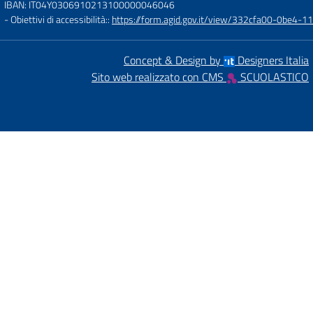
IBAN: IT04Y0306910213100000046046
- Obiettivi di accessibilità::
https://form.agid.gov.it/view/332cfa00-0be4-
Concept & Design by
Designers Italia
Sito web realizzato con CMS
SCUOLASTICO