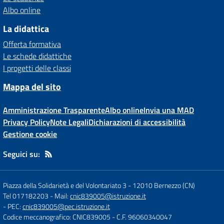
Albo online
La didattica
Offerta formativa
Le schede didattiche
I progetti delle classi
Mappa del sito
Amministrazione Trasparente
Albo online
Invia una MAD
Privacy Policy
Note Legali
Dichiarazioni di accessibilità
Gestione cookie
Seguici su:
Piazza della Solidarietà e del Volontariato 3
-
12010 Bernezzo (CN)
Tel 017182203
- Mail:
cnic839005@istruzione.it
- PEC:
cnic839005@pec.istruzione.it
Codice meccanografico: CNIC839005
- C.F. 96060340047