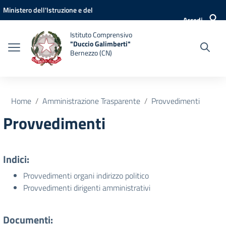
Vai ai contenuti
Vai al menu di navigazione
Vai al footer
Ministero dell'Istruzione e del
Accedi
Merito
Istituto Comprensivo
"Duccio Galimberti"
Bernezzo (CN)
Home
Amministrazione Trasparente
Provvedimenti
Provvedimenti
Indici:
Provvedimenti organi indirizzo politico
Provvedimenti dirigenti amministrativi
Documenti: