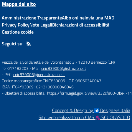
Mappa del sito
Amministrazione Trasparente
Albo online
Invia una MAD
Privacy Policy
Note Legali
Dichiarazioni di accessibilità
Gestione cookie
Seguici su:
Piazza della Solidarietà e del Volontariato 3
-
12010 Bernezzo (CN)
Tel 017182203
- Mail:
cnic839005@istruzione.it
- PEC:
cnic839005@pec.istruzione.it
Codice meccanografico: CNIC839005
- C.F. 96060340047
IBAN: IT04Y0306910213100000046046
- Obiettivi di accessibilità::
https://form.agid.gov.it/view/332cfa00-0be4-
Concept & Design by
Designers Italia
Sito web realizzato con CMS
SCUOLASTICO