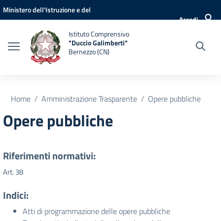
Vai ai contenuti
Vai al menu di navigazione
Vai al footer
Ministero dell'Istruzione e del
Accedi
Merito
Istituto Comprensivo
"Duccio Galimberti"
Bernezzo (CN)
Home
Amministrazione Trasparente
Opere pubbliche
Opere pubbliche
Riferimenti normativi:
Art. 38
Indici:
Atti di programmazione delle opere pubbliche