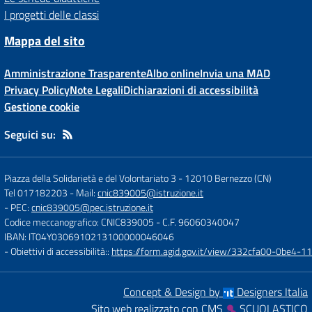
I progetti delle classi
Mappa del sito
Amministrazione Trasparente
Albo online
Invia una MAD
Privacy Policy
Note Legali
Dichiarazioni di accessibilità
Gestione cookie
Seguici su:
Piazza della Solidarietà e del Volontariato 3
-
12010 Bernezzo (CN)
Tel 017182203
- Mail:
cnic839005@istruzione.it
- PEC:
cnic839005@pec.istruzione.it
Codice meccanografico: CNIC839005
- C.F. 96060340047
IBAN: IT04Y0306910213100000046046
- Obiettivi di accessibilità::
https://form.agid.gov.it/view/332cfa00-0be4-
Concept & Design by
Designers Italia
Sito web realizzato con CMS
SCUOLASTICO