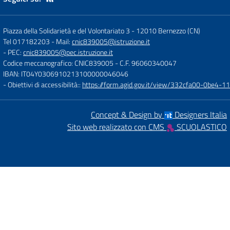
Piazza della Solidarietà e del Volontariato 3
-
12010 Bernezzo (CN)
Tel 017182203
- Mail:
cnic839005@istruzione.it
- PEC:
cnic839005@pec.istruzione.it
Codice meccanografico: CNIC839005
- C.F. 96060340047
IBAN: IT04Y0306910213100000046046
- Obiettivi di accessibilità::
https://form.agid.gov.it/view/332cfa00-0be4-
Concept & Design by
Designers Italia
Sito web realizzato con CMS
SCUOLASTICO