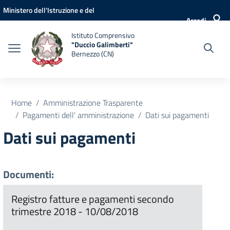
Vai ai contenuti
Vai al menu di navigazione
Vai al footer
Ministero dell'Istruzione e del
Accedi
Merito
Istituto Comprensivo
"Duccio Galimberti"
Bernezzo (CN)
Home
Amministrazione Trasparente
Pagamenti dell' amministrazione
Dati sui pagamenti
Dati sui pagamenti
Documenti:
Registro fatture e pagamenti secondo
trimestre 2018 - 10/08/2018