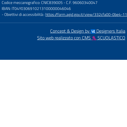
Codice meccanografico: CNIC839005
- C.F. 96060340047
IBAN: IT04Y0306910213100000046046
- Obiettivi di accessibilità::
https://form.agid.gov.it/view/332cfa00-0be4-
Concept & Design by
Designers Italia
Sito web realizzato con CMS
SCUOLASTICO