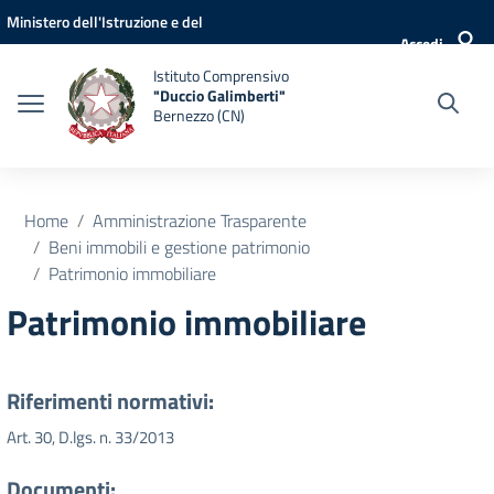
Vai ai contenuti
Vai al menu di navigazione
Vai al footer
Ministero dell'Istruzione e del
Accedi
Merito
Istituto Comprensivo
"Duccio Galimberti"
Bernezzo (CN)
Home
Amministrazione Trasparente
Beni immobili e gestione patrimonio
Patrimonio immobiliare
Patrimonio immobiliare
Riferimenti normativi:
Art. 30, D.lgs. n. 33/2013
Documenti: