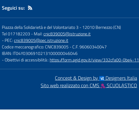
Seguici su:
Piazza della Solidarietà e del Volontariato 3
-
12010 Bernezzo (CN)
Tel 017182203
- Mail:
cnic839005@istruzione.it
- PEC:
cnic839005@pec.istruzione.it
Codice meccanografico: CNIC839005
- C.F. 96060340047
IBAN: IT04Y0306910213100000046046
- Obiettivi di accessibilità::
https://form.agid.gov.it/view/332cfa00-0be4-
Concept & Design by
Designers Italia
Sito web realizzato con CMS
SCUOLASTICO