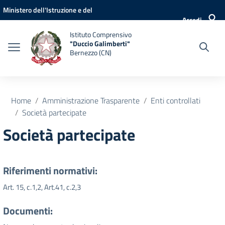
Vai ai contenuti
Vai al menu di navigazione
Vai al footer
Ministero dell'Istruzione e del
Accedi
Merito
Istituto Comprensivo
"Duccio Galimberti"
Bernezzo (CN)
Home
Amministrazione Trasparente
Enti controllati
Società partecipate
Società partecipate
Riferimenti normativi:
Art. 15, c.1,2, Art.41, c.2,3
Documenti: