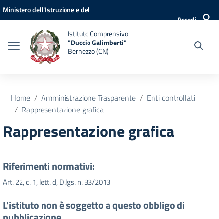
Vai ai contenuti
Vai al menu di navigazione
Vai al footer
Ministero dell'Istruzione e del
Accedi
Merito
Istituto Comprensivo
"Duccio Galimberti"
Bernezzo (CN)
Home
Amministrazione Trasparente
Enti controllati
Rappresentazione grafica
Rappresentazione grafica
Riferimenti normativi:
Art. 22, c. 1, lett. d, D.lgs. n. 33/2013
L'istituto non è soggetto a questo obbligo di
pubblicazione