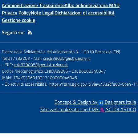
Amministrazione Trasparente
Albo online
Invia una MAD
Privacy Policy
Note Legali
Dichiarazioni di accessibilità
Gestione cookie
Seguici su:
Piazza della Solidarietà e del Volontariato 3
-
12010 Bernezzo (CN)
Tel 017182203
- Mail:
cnic839005@istruzione.it
- PEC:
cnic839005@pec.istruzione.it
Codice meccanografico: CNIC839005
- C.F. 96060340047
IBAN: IT04Y0306910213100000046046
- Obiettivi di accessibilità::
https://form.agid.gov.it/view/332cfa00-0be4-
Concept & Design by
Designers Italia
Sito web realizzato con CMS
SCUOLASTICO