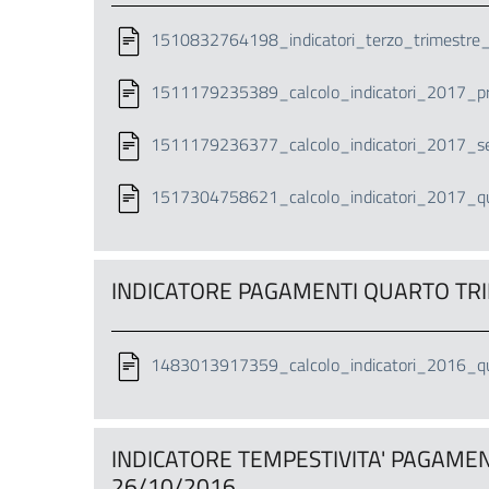
1510832764198_indicatori_terzo_trimestre
1511179235389_calcolo_indicatori_2017_pr
1511179236377_calcolo_indicatori_2017_se
1517304758621_calcolo_indicatori_2017_qua
INDICATORE PAGAMENTI QUARTO TRI
1483013917359_calcolo_indicatori_2016_qu
INDICATORE TEMPESTIVITA' PAGAMEN
26/10/2016