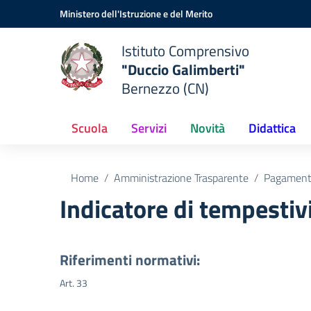
Vai ai contenuti
Vai al menu di navigazione
Vai al footer
Ministero dell'Istruzione e del Merito
Istituto Comprensivo
"Duccio Galimberti"
Bernezzo (CN)
Scuola
Servizi
Novità
Didattica
Home
Amministrazione Trasparente
Pagamenti
Indicatore di tempesti
Riferimenti normativi:
Art. 33