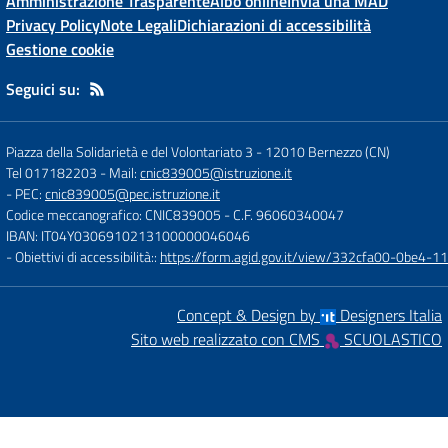
Amministrazione Trasparente
Albo online
Invia una MAD
Privacy Policy
Note Legali
Dichiarazioni di accessibilità
Gestione cookie
Seguici su:
Piazza della Solidarietà e del Volontariato 3
-
12010 Bernezzo (CN)
Tel 017182203
- Mail:
cnic839005@istruzione.it
- PEC:
cnic839005@pec.istruzione.it
Codice meccanografico: CNIC839005
- C.F. 96060340047
IBAN: IT04Y0306910213100000046046
- Obiettivi di accessibilità::
https://form.agid.gov.it/view/332cfa00-0be4-
Concept & Design by
Designers Italia
Sito web realizzato con CMS
SCUOLASTICO