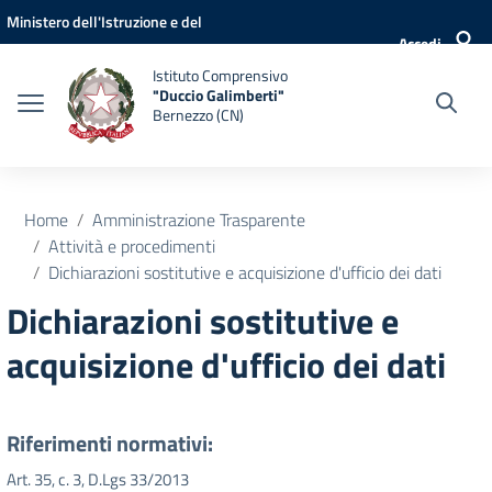
Vai ai contenuti
Vai al menu di navigazione
Vai al footer
Ministero dell'Istruzione e del
Accedi
Merito
Istituto Comprensivo
"Duccio Galimberti"
Bernezzo (CN)
Home
Amministrazione Trasparente
Attività e procedimenti
Dichiarazioni sostitutive e acquisizione d'ufficio dei dati
Dichiarazioni sostitutive e
acquisizione d'ufficio dei dati
Riferimenti normativi:
Art. 35, c. 3, D.Lgs 33/2013