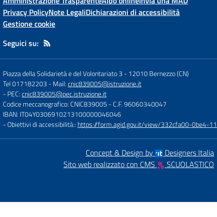
Amministrazione Trasparente
Albo online
Invia una MAD
Privacy Policy
Note Legali
Dichiarazioni di accessibilità
Gestione cookie
Seguici su:
Piazza della Solidarietà e del Volontariato 3
-
12010 Bernezzo (CN)
Tel 017182203
- Mail:
cnic839005@istruzione.it
- PEC:
cnic839005@pec.istruzione.it
Codice meccanografico: CNIC839005
- C.F. 96060340047
IBAN: IT04Y0306910213100000046046
- Obiettivi di accessibilità::
https://form.agid.gov.it/view/332cfa00-0be4-
Concept & Design by
Designers Italia
Sito web realizzato con CMS
SCUOLASTICO