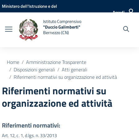
Vai ai contenuti
Vai al menu di navigazione
Vai al footer
Ministero dell'Istruzione e del
Accedi
Merito
Istituto Comprensivo
"Duccio Galimberti"
Bernezzo (CN)
Home
Amministrazione Trasparente
Disposizioni generali
Atti generali
Riferimenti normativi su organizzazione ed attività
Riferimenti normativi su
organizzazione ed attività
Riferimenti normativi:
Art. 12, c. 1, d.lgs. n. 33/2013