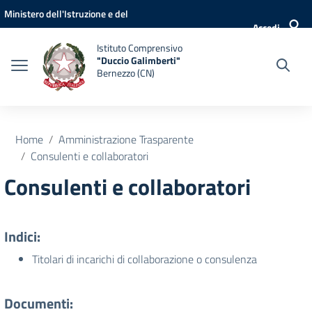
Vai ai contenuti
Vai al menu di navigazione
Vai al footer
Ministero dell'Istruzione e del
Accedi
Merito
Istituto Comprensivo
"Duccio Galimberti"
Bernezzo (CN)
Home
Amministrazione Trasparente
Consulenti e collaboratori
Consulenti e collaboratori
Indici:
Titolari di incarichi di collaborazione o consulenza
Documenti: