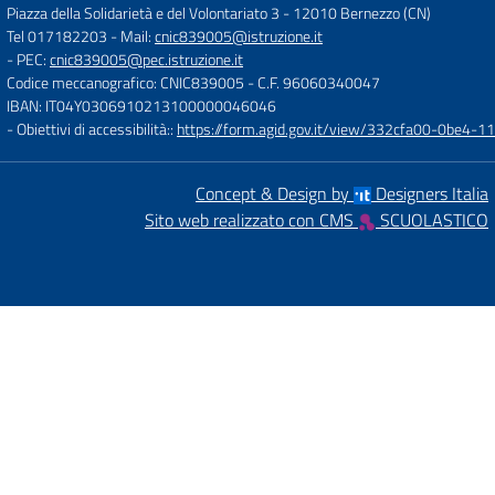
Piazza della Solidarietà e del Volontariato 3
-
12010 Bernezzo (CN)
Tel 017182203
- Mail:
cnic839005@istruzione.it
- PEC:
cnic839005@pec.istruzione.it
Codice meccanografico: CNIC839005
- C.F. 96060340047
IBAN: IT04Y0306910213100000046046
- Obiettivi di accessibilità::
https://form.agid.gov.it/view/332cfa00-0be4-
Concept & Design by
Designers Italia
Sito web realizzato con CMS
SCUOLASTICO